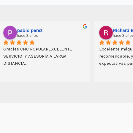
arte urbano
kristhian 
hace 3 años
hace 3 años
Muy amable la persona que me 
excelente máquin
atendió, y la máquina para mis 
permitido una may
trabajos en decoración es más que 
los trabajos en m
suficiente.
realizo; además  su
importante porque
rutear. además res
peruana para la pr
la capacitación y 
proveedor (Rodrigo
repuestos que se p
el futuro. 100 % 