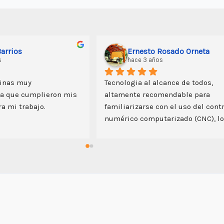
Edson Machuca Tito
Darwin Soto
hace 3 años
a CNC, me ha 
Un buen inicio en el CNC; algo de 
or productividad de 
ingenio y todo es posible con esta 
adera y bambú  que 
máquina
 versatilidad es  
 permite grabar y 
alto la creatividad 
oducción del equipo, 
predisposición del 
)  y el acceso a 
udiera requerir en 
recomendado.