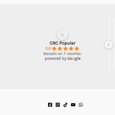
CNC Popular
5.0
Basado en 7 reseñas.
powered by
G
o
o
g
l
e