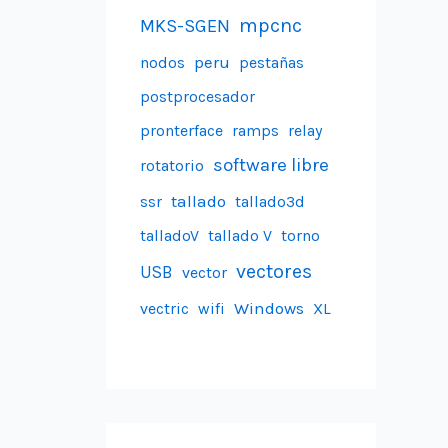
mpcnc
MKS-SGEN
peru
nodos
pestañas
postprocesador
pronterface
ramps
relay
software libre
rotatorio
tallado
ssr
tallado3d
talladoV
tallado V
torno
vectores
USB
vector
Windows
vectric
wifi
XL