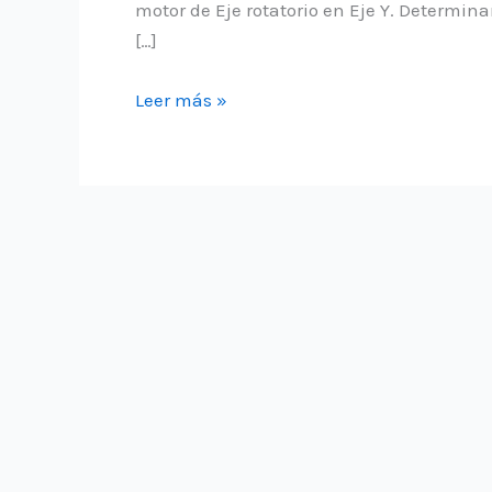
motor de Eje rotatorio en Eje Y. Determina
[…]
Crear
Leer más »
código
para
Eje
rotatorio
en
CNC
Popular