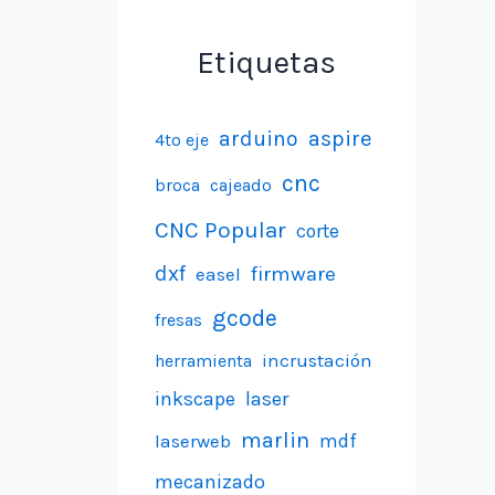
Etiquetas
aspire
arduino
4to eje
cnc
broca
cajeado
CNC Popular
corte
dxf
firmware
easel
gcode
fresas
incrustación
herramienta
inkscape
laser
marlin
laserweb
mdf
mecanizado