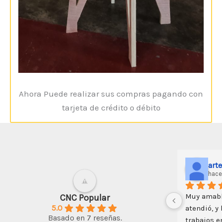
Ahora Puede realizar sus compras pagando con
tarjeta de crédito o débito
n Machuca Tito
Darwin Soto
hace 3 años
, me ha 
Un buen inicio en el CNC; algo de 
CNC Popular
5.0
roductividad de 
ingenio y todo es posible con esta 
Basado en 7 reseñas.
 y bambú  que 
máquina