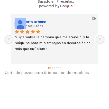
Basado en 7 reseñas.
powered by
G
o
o
g
l
e
arte urbano
hace 3 años
Muy amable la persona que me atendió, y la 
e
máquina para mis trabajos en decoración es 
m
más que suficiente.
m
v
gr
pe
c
Corte de piezas para fabricación de muebles
(R
pu
r