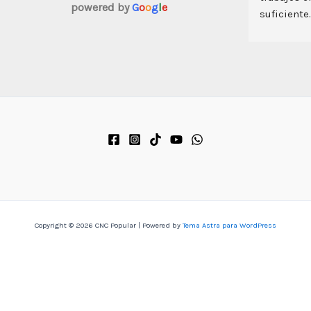
powered by
G
o
o
g
l
e
atilidad es  
ite grabar y 
la creatividad 
ción del equipo, 
sposición del 
el acceso a 
ra requerir en 
endado.
Copyright © 2026 CNC Popular | Powered by
Tema Astra para WordPress