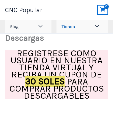
Ir
CNC Popular
al
contenido
Blog
Tienda
Descargas
REGISTRESE COMO
USUARIO EN NUESTRA
TIENDA VIRTUAL Y
RECIBA UN CUPÓN DE
30 SOLES
PARA
COMPRAR PRODUCTOS
DESCARGABLES