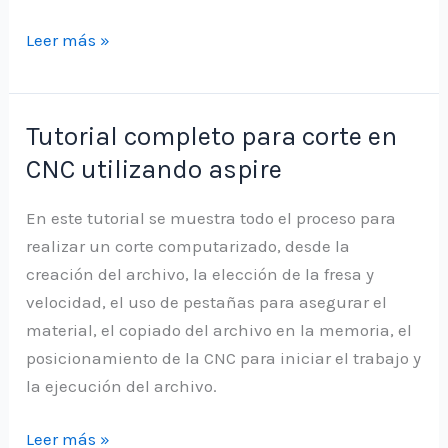
Aprenda
Leer más »
a
realizar
el
Tutorial completo para corte en
proceso
CNC utilizando aspire
de
incrustación
En este tutorial se muestra todo el proceso para
de
realizar un corte computarizado, desde la
2
creación del archivo, la elección de la fresa y
piezas
velocidad, el uso de pestañas para asegurar el
con
material, el copiado del archivo en la memoria, el
su
posicionamiento de la CNC para iniciar el trabajo y
CNC
la ejecución del archivo.
Popular
Tutorial
Leer más »