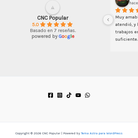
hace 3 años
ha
Un buen inicio en el CNC; algo de 
Gracias
CNC Popular
5.0
e 
ingenio y todo es posible con esta 
SERVICIO
Basado en 7 reseñas.
 
máquina
DISTANCI
powered by
G
o
o
g
l
e
 
o, 
 
Copyright © 2026 CNC Popular | Powered by
Tema Astra para WordPress