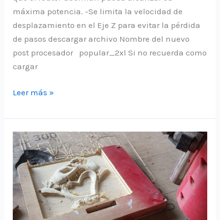
máxima potencia. -Se limita la velocidad de
desplazamiento en el Eje Z para evitar la pérdida
de pasos descargar archivo Nombre del nuevo
post procesador popular_2xl Si no recuerda como
cargar
Nuevo
Leer más »
archivo
de
postprocesado
para
CNC
Popular
XL