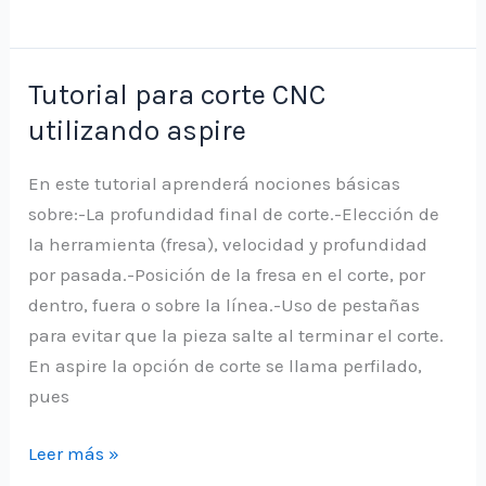
completo
para
corte
Tutorial para corte CNC
en
utilizando aspire
CNC
utilizando
En este tutorial aprenderá nociones básicas
aspire
sobre:-La profundidad final de corte.-Elección de
la herramienta (fresa), velocidad y profundidad
por pasada.-Posición de la fresa en el corte, por
dentro, fuera o sobre la línea.-Uso de pestañas
para evitar que la pieza salte al terminar el corte.
En aspire la opción de corte se llama perfilado,
pues
Tutorial
Leer más »
para