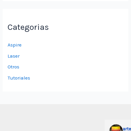
Categorias
Aspire
Laser
Otros
Tutoriales
o
Darwin Soto
p