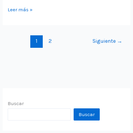
Configuración
Leer más »
de
fresas
en
1
2
Siguiente
→
Aspire
Buscar
Buscar