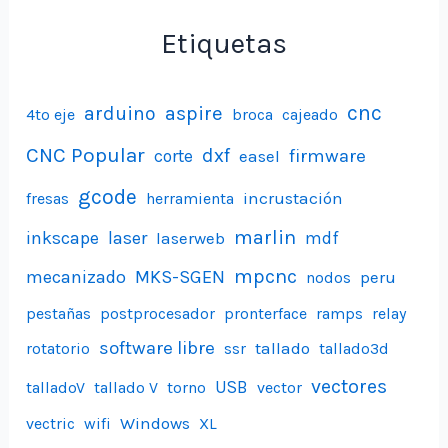
Etiquetas
aspire
cnc
arduino
4to eje
broca
cajeado
CNC Popular
dxf
firmware
corte
easel
gcode
incrustación
fresas
herramienta
marlin
inkscape
laser
laserweb
mdf
mpcnc
mecanizado
MKS-SGEN
peru
nodos
pestañas
postprocesador
pronterface
ramps
relay
software libre
tallado
rotatorio
ssr
tallado3d
vectores
USB
talladoV
tallado V
torno
vector
Windows
vectric
wifi
XL