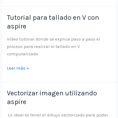
corte
CNC
Tutorial para tallado en V con
utilizando
aspire
aspire
Vídeo tutorial donde se explica paso a paso el
proceso para realizar el tallado en V
computarizado
Tutorial
Leer más »
para
tallado
en
Vectorizar imagen utilizando
V
aspire
con
aspire
Lo ideal es tener el dibujo vectorizado para poder