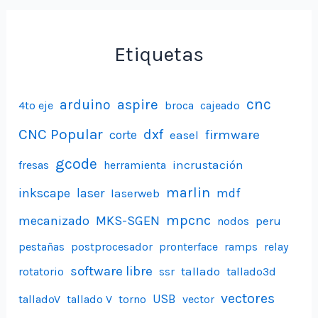
Etiquetas
aspire
cnc
arduino
4to eje
broca
cajeado
CNC Popular
dxf
firmware
corte
easel
gcode
incrustación
fresas
herramienta
marlin
inkscape
laser
laserweb
mdf
mpcnc
mecanizado
MKS-SGEN
peru
nodos
pestañas
postprocesador
pronterface
ramps
relay
software libre
tallado
rotatorio
ssr
tallado3d
vectores
USB
talladoV
tallado V
torno
vector