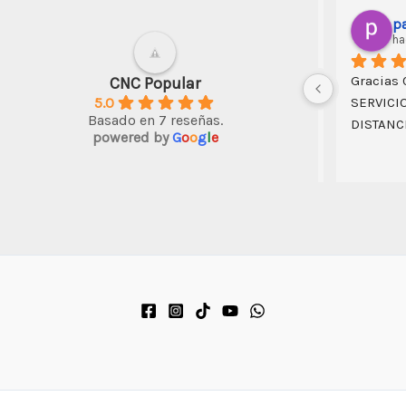
art
hace
Muy amabl
CNC Popular
5.0
atendió, y
Basado en 7 reseñas.
trabajos e
powered by
G
o
o
g
l
e
suficiente