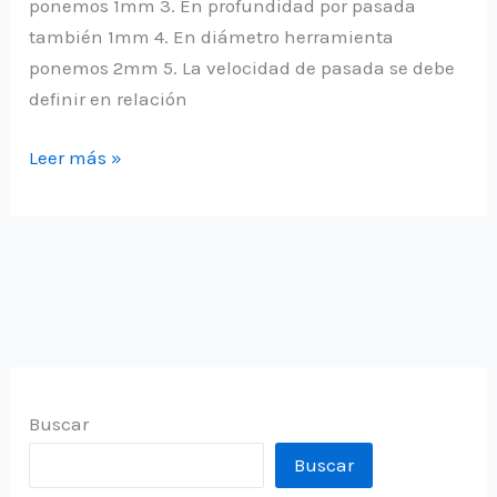
ponemos 1mm 3. En profundidad por pasada
también 1mm 4. En diámetro herramienta
ponemos 2mm 5. La velocidad de pasada se debe
definir en relación
Crear
Leer más »
GCODE
para
grabado
láser
con
Easel
Buscar
Buscar