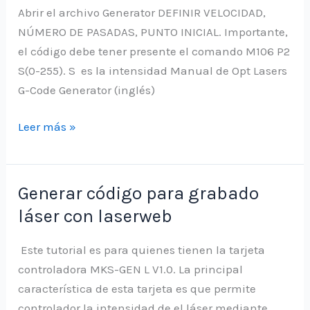
Abrir el archivo Generator DEFINIR VELOCIDAD,
NÚMERO DE PASADAS, PUNTO INICIAL. Importante,
el código debe tener presente el comando M106 P2
S(0-255). S es la intensidad Manual de Opt Lasers
G-Code Generator (inglés)
Generar
Leer más »
código
para
láser
Generar código para grabado
con
láser con laserweb
G-
Code
Este tutorial es para quienes tienen la tarjeta
Generator
controladora MKS-GEN L V1.0. La principal
característica de esta tarjeta es que permite
controlador la intensidad de el láser mediante