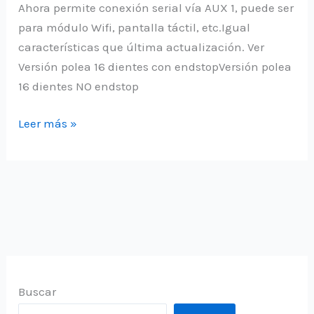
Ahora permite conexión serial vía AUX 1, puede ser
para módulo Wifi, pantalla táctil, etc.Igual
características que última actualización. Ver
Versión polea 16 dientes con endstopVersión polea
16 dientes NO endstop
Actualización
Leer más »
firmware
CNC
Popular
1×1
Buscar