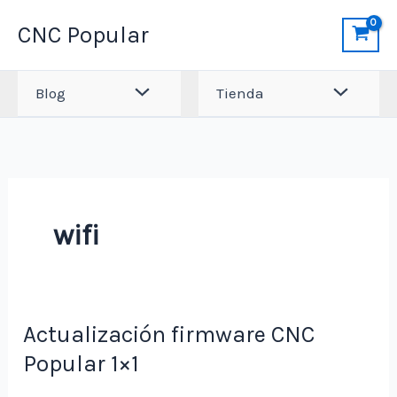
Ir
CNC Popular
al
contenido
Blog
Tienda
wifi
Actualización firmware CNC
Popular 1×1