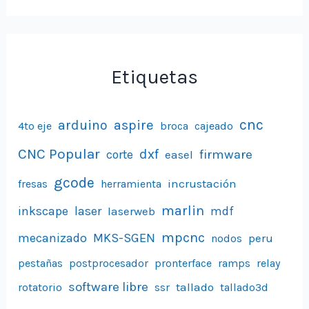
Etiquetas
aspire
cnc
arduino
4to eje
broca
cajeado
CNC Popular
dxf
firmware
corte
easel
gcode
incrustación
fresas
herramienta
marlin
inkscape
laser
laserweb
mdf
mpcnc
mecanizado
MKS-SGEN
peru
nodos
pestañas
postprocesador
pronterface
ramps
relay
software libre
tallado
rotatorio
ssr
tallado3d