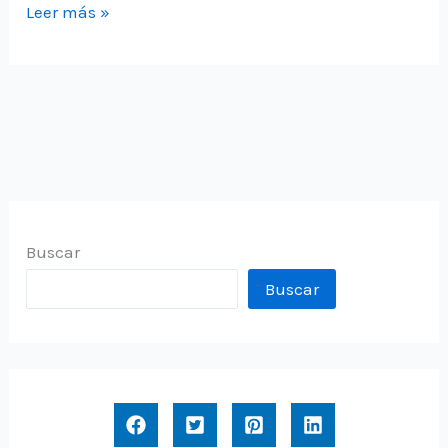
Actualización
Leer más »
firmware
CNC
Popular
1×1
Buscar
Buscar