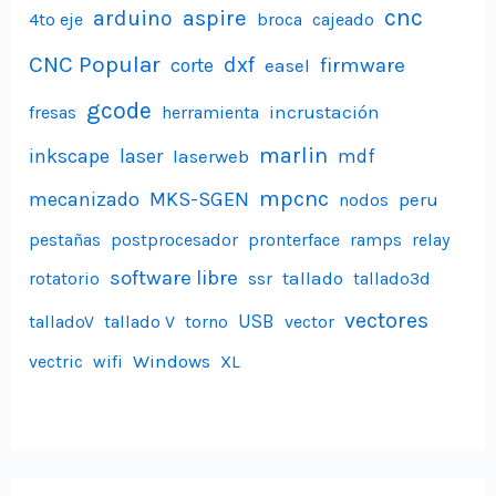
aspire
cnc
arduino
4to eje
broca
cajeado
CNC Popular
dxf
firmware
corte
easel
gcode
incrustación
fresas
herramienta
marlin
inkscape
laser
laserweb
mdf
mpcnc
mecanizado
MKS-SGEN
peru
nodos
pestañas
postprocesador
pronterface
ramps
relay
software libre
tallado
rotatorio
ssr
tallado3d
vectores
USB
talladoV
tallado V
torno
vector
Windows
vectric
wifi
XL