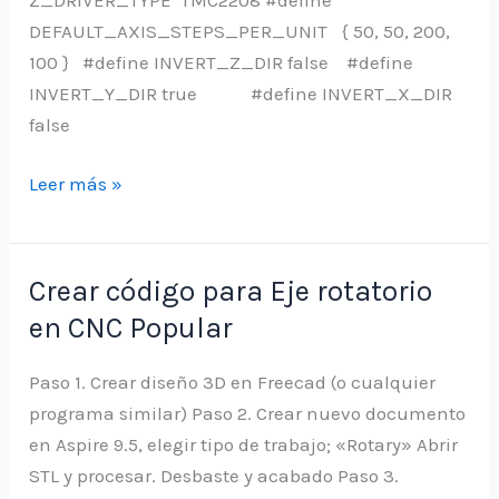
DEFAULT_AXIS_STEPS_PER_UNIT { 50, 50, 200,
100 } #define INVERT_Z_DIR false #define
INVERT_Y_DIR true #define INVERT_X_DIR
false
Pines
Leer más »
para
encendido
automático
Crear código para Eje rotatorio
en CNC Popular
Paso 1. Crear diseño 3D en Freecad (o cualquier
programa similar) Paso 2. Crear nuevo documento
en Aspire 9.5, elegir tipo de trabajo; «Rotary» Abrir
STL y procesar. Desbaste y acabado Paso 3.