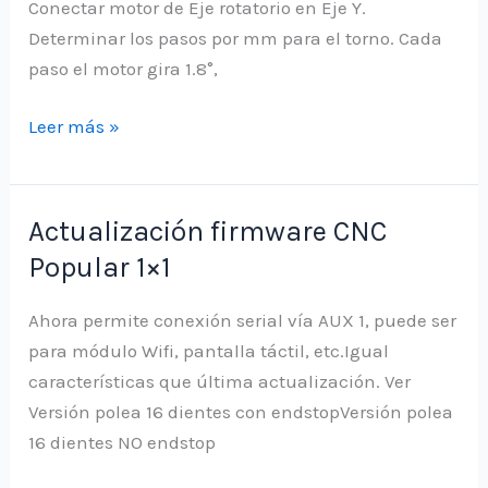
Conectar motor de Eje rotatorio en Eje Y.
Determinar los pasos por mm para el torno. Cada
paso el motor gira 1.8°,
Crear
Leer más »
código
para
Eje
Actualización firmware CNC
rotatorio
Popular 1×1
en
CNC
Ahora permite conexión serial vía AUX 1, puede ser
Popular
para módulo Wifi, pantalla táctil, etc.Igual
características que última actualización. Ver
Versión polea 16 dientes con endstopVersión polea
16 dientes NO endstop