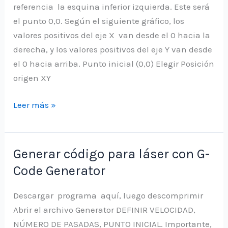
PC
referencia la esquina inferior izquierda. Este será
mediante
el punto 0,0. Según el siguiente gráfico, los
conexión
valores positivos del eje X van desde el 0 hacia la
USB
derecha, y los valores positivos del eje Y van desde
el 0 hacia arriba. Punto inicial (0,0) Elegir Posición
origen XY
Posicionamiento
Leer más »
inicial
Generar código para láser con G-
Code Generator
Descargar programa aquí, luego descomprimir
Abrir el archivo Generator DEFINIR VELOCIDAD,
NÚMERO DE PASADAS, PUNTO INICIAL. Importante,