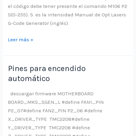
el código debe tener presente el comando M106 P2
S(0-255). S es la intensidad Manual de Opt Lasers
G-Code Generator (inglés)
Generar
Leer más »
código
para
láser
Pines para encendido
con
automático
G-
Code
descargar firmware MOTHERBOARD
Generator
BOARD_MKS_SGEN_L #define FAN1_PIN
P2_07#define FAN2_PIN P2_06 #define
X_DRIVER_TYPE TMC2208#define
Y_DRIVER_TYPE TMC2208 #define
Z_DRIVER_TYPE TMC2208 #define