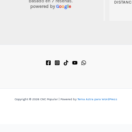
Basado en 7 reseñas.
trabajos e
powered by
G
o
o
g
l
e
suficiente
Copyright © 2026 CNC Popular | Powered by
Tema Astra para WordPress