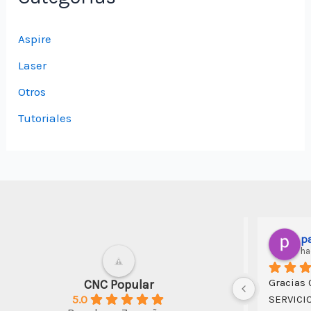
Aspire
Laser
Otros
Tutoriales
art
hace
Muy amabl
CNC Popular
5.0
atendió, y