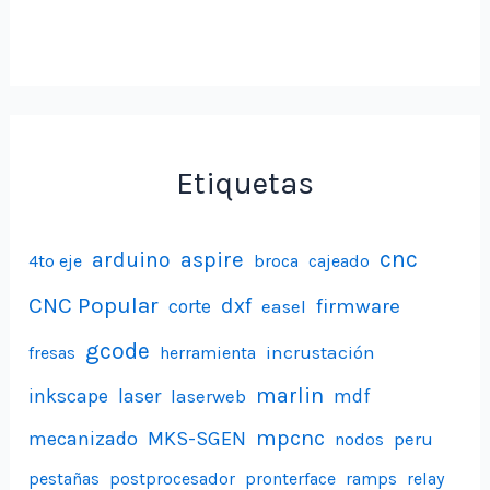
Etiquetas
aspire
cnc
arduino
4to eje
broca
cajeado
CNC Popular
dxf
firmware
corte
easel
gcode
incrustación
fresas
herramienta
marlin
inkscape
laser
laserweb
mdf
mpcnc
mecanizado
MKS-SGEN
peru
nodos
pestañas
postprocesador
pronterface
ramps
relay