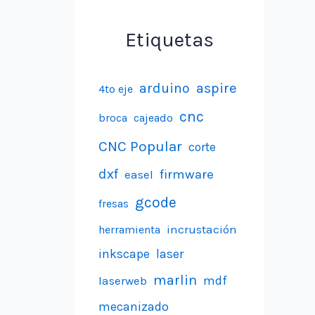
Etiquetas
aspire
arduino
4to eje
cnc
broca
cajeado
CNC Popular
corte
dxf
firmware
easel
gcode
fresas
incrustación
herramienta
inkscape
laser
marlin
laserweb
mdf
mecanizado