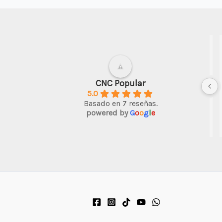
arte urbano
hace 3 años
Muy amable la persona 
CNC Popular
5.0
atendió, y la máquina p
Basado en 7 reseñas.
trabajos en decoración 
powered by
G
o
o
g
l
e
suficiente.