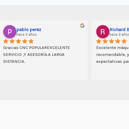
kristhian Edson Machuca Tito
hace 3 años
que me 
excelente máquina CNC, me ha 
ara mis 
permitido una mayor productividad de 
es más que 
los trabajos en madera y bambú  que 
realizo; además  su versatilidad es  
importante porque permite grabar y 
rutear. además resalto la creatividad 
peruana para la producción del equipo, 
la capacitación y predisposición del 
proveedor (Rodrigo)  y el acceso a 
repuestos que se pudiera requerir en 
el futuro. 100 % recomendado.