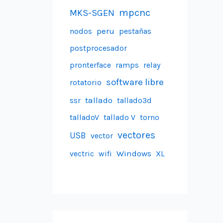
mpcnc
MKS-SGEN
peru
nodos
pestañas
postprocesador
pronterface
ramps
relay
software libre
rotatorio
tallado
ssr
tallado3d
talladoV
tallado V
torno
vectores
USB
vector
Windows
vectric
wifi
XL