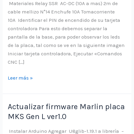
Materiales Relay SSR AC-DC (10A a mas) 2m de
cable mellizo N°14 Enchufe 10A Tomacorriente
10A Identificar el PIN de encendido de su tarjeta
controladora Para esto debemos separar la
pantalla de la base, para poder observar los leds
de la placa, tal como se ve en la siguiente imagen
Iniciar tarjeta controladora, Ejecutar «Comandos
CNC […]
Encendido
Leer más »
y
apagado
automático
Actualizar firmware Marlin placa
en
MKS Gen L ver1.0
CNC
Popular
Instalar Arduino Agregar U8glib-1.19.1 a librería –