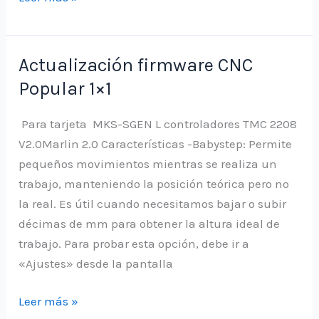
firmware
CNC
Popular
Actualización firmware CNC
1×1
Popular 1×1
Para tarjeta MKS-SGEN L controladores TMC 2208
V2.0Marlin 2.0 Características -Babystep: Permite
pequeños movimientos mientras se realiza un
trabajo, manteniendo la posición teórica pero no
la real. Es útil cuando necesitamos bajar o subir
décimas de mm para obtener la altura ideal de
trabajo. Para probar esta opción, debe ir a
«Ajustes» desde la pantalla
Actualización
Leer más »