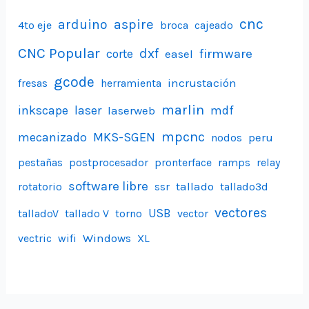
aspire
cnc
arduino
4to eje
broca
cajeado
CNC Popular
dxf
firmware
corte
easel
gcode
incrustación
fresas
herramienta
marlin
inkscape
laser
laserweb
mdf
mpcnc
mecanizado
MKS-SGEN
peru
nodos
pestañas
postprocesador
pronterface
ramps
relay
software libre
tallado
rotatorio
ssr
tallado3d
vectores
USB
talladoV
tallado V
torno
vector
Windows
vectric
wifi
XL