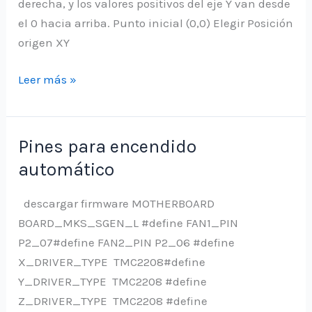
derecha, y los valores positivos del eje Y van desde
el 0 hacia arriba. Punto inicial (0,0) Elegir Posición
origen XY
Posicionamiento
Leer más »
inicial
Pines para encendido
automático
descargar firmware MOTHERBOARD
BOARD_MKS_SGEN_L #define FAN1_PIN
P2_07#define FAN2_PIN P2_06 #define
X_DRIVER_TYPE TMC2208#define
Y_DRIVER_TYPE TMC2208 #define
Z_DRIVER_TYPE TMC2208 #define