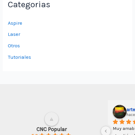
Categorias
Aspire
Laser
Otros
Tutoriales
n Machuca Tito
Darwin Soto
hace 3 años
, me ha 
Un buen inicio en el CNC; algo de 
CNC Popular