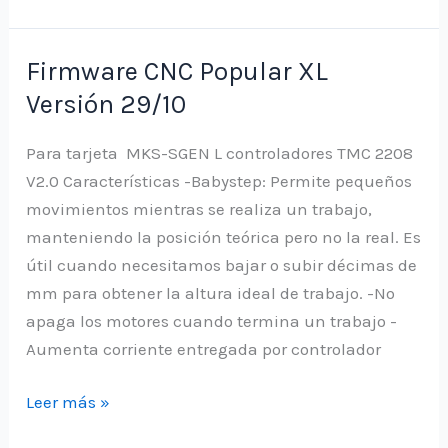
firmware
CNC
Popular
Firmware CNC Popular XL
1×1
Versión 29/10
Para tarjeta MKS-SGEN L controladores TMC 2208
V2.0 Características -Babystep: Permite pequeños
movimientos mientras se realiza un trabajo,
manteniendo la posición teórica pero no la real. Es
útil cuando necesitamos bajar o subir décimas de
mm para obtener la altura ideal de trabajo. -No
apaga los motores cuando termina un trabajo -
Aumenta corriente entregada por controlador
Firmware
Leer más »
CNC