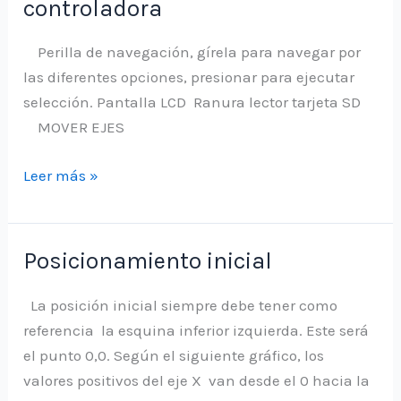
controladora
L
ver1.0
Perilla de navegación, gírela para navegar por
las diferentes opciones, presionar para ejecutar
selección. Pantalla LCD Ranura lector tarjeta SD
MOVER EJES
Trabajar
Leer más »
la
CNC
Popular
Posicionamiento inicial
mediante
la
La posición inicial siempre debe tener como
pantalla
referencia la esquina inferior izquierda. Este será
controladora
el punto 0,0. Según el siguiente gráfico, los
valores positivos del eje X van desde el 0 hacia la