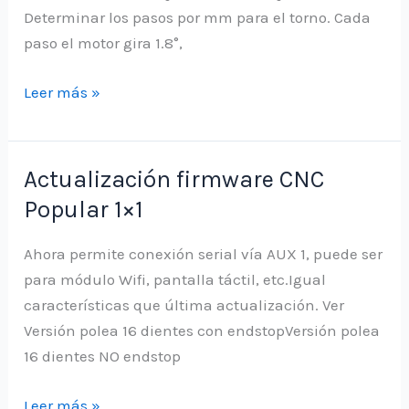
Determinar los pasos por mm para el torno. Cada
paso el motor gira 1.8°,
Crear
Leer más »
código
para
Eje
Actualización firmware CNC
rotatorio
Popular 1×1
en
CNC
Ahora permite conexión serial vía AUX 1, puede ser
Popular
para módulo Wifi, pantalla táctil, etc.Igual
características que última actualización. Ver
Versión polea 16 dientes con endstopVersión polea
16 dientes NO endstop
Actualización
Leer más »