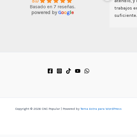
5.0
roductividad de 
ingenio y todo es posible con esta 
Basado en 7 reseñas.
 y bambú  que 
máquina
powered by
G
o
o
g
l
e
atilidad es  
ite grabar y 
la creatividad 
ción del equipo, 
sposición del 
el acceso a 
ra requerir en 
endado.
Copyright © 2026 CNC Popular | Powered by
Tema Astra para WordPress