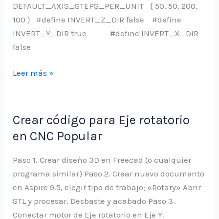
DEFAULT_AXIS_STEPS_PER_UNIT { 50, 50, 200,
100 } #define INVERT_Z_DIR false #define
INVERT_Y_DIR true #define INVERT_X_DIR
false
Pines
Leer más »
para
encendido
automático
Crear código para Eje rotatorio
en CNC Popular
Paso 1. Crear diseño 3D en Freecad (o cualquier
programa similar) Paso 2. Crear nuevo documento
en Aspire 9.5, elegir tipo de trabajo; «Rotary» Abrir
STL y procesar. Desbaste y acabado Paso 3.
Conectar motor de Eje rotatorio en Eje Y.