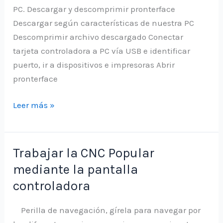
PC. Descargar y descomprimir pronterface
Descargar según características de nuestra PC
Descomprimir archivo descargado Conectar
tarjeta controladora a PC vía USB e identificar
puerto, ir a dispositivos e impresoras Abrir
pronterface
Trabajar
Leer más »
la
CNC
Popular
Trabajar la CNC Popular
con
mediante la pantalla
la
controladora
PC
mediante
Perilla de navegación, gírela para navegar por
conexión