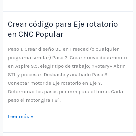
para
descargar
vectores
Crear código para Eje rotatorio
en CNC Popular
Paso 1. Crear diseño 3D en Freecad (o cualquier
programa similar) Paso 2. Crear nuevo documento
en Aspire 9.5, elegir tipo de trabajo; «Rotary» Abrir
STL y procesar. Desbaste y acabado Paso 3.
Conectar motor de Eje rotatorio en Eje Y.
Determinar los pasos por mm para el torno. Cada
paso el motor gira 1.8°,
Crear
Leer más »
código
para