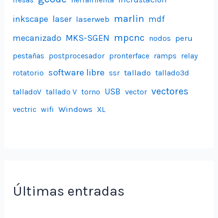
marlin
inkscape
laser
laserweb
mdf
mpcnc
mecanizado
MKS-SGEN
peru
nodos
pestañas
postprocesador
pronterface
ramps
relay
software libre
tallado
rotatorio
ssr
tallado3d
vectores
USB
talladoV
tallado V
torno
vector
Windows
vectric
wifi
XL
Últimas entradas