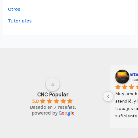
Otros
Tutoriales
art
hace
Muy amabl
CNC Popular
5.0
atendió, y
Basado en 7 reseñas.
trabajos e
powered by
G
o
o
g
l
e
suficiente.