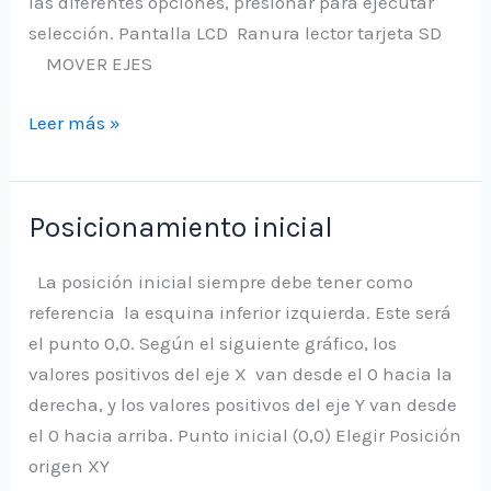
las diferentes opciones, presionar para ejecutar
USB
selección. Pantalla LCD Ranura lector tarjeta SD
MOVER EJES
Trabajar
Leer más »
la
CNC
Popular
Posicionamiento inicial
mediante
la
La posición inicial siempre debe tener como
pantalla
referencia la esquina inferior izquierda. Este será
controladora
el punto 0,0. Según el siguiente gráfico, los
valores positivos del eje X van desde el 0 hacia la
derecha, y los valores positivos del eje Y van desde
el 0 hacia arriba. Punto inicial (0,0) Elegir Posición
origen XY