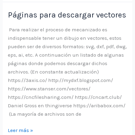
para
láser
Páginas para descargar vectores
con
G-
Para realizar el proceso de mecanizado es
Code
indispensable tener un dibujo en vectores, estos
Generator
pueden ser de diversos formatos: svg, dxf, pdf, dwg,
eps, ai, etc. A continuación un listado de algunas
páginas donde podemos descargar dichos
archivos. (En constante actualización)
https://3axis.co/ http://mydxf.blogspot.com/
https://www.stanser.com/vectores/
https://cncfilesharing.com/ https://cncart.club/
Daniel Gross en thingiverse https://aribabox.com/
(La mayoría de archivos son de
Páginas
Leer más »