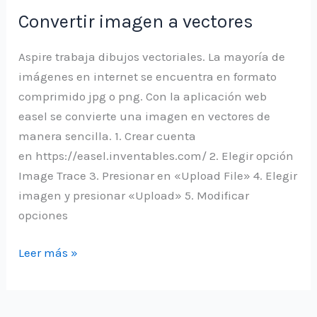
Eje
Convertir imagen a vectores
rotatorio
en
Aspire trabaja dibujos vectoriales. La mayoría de
CNC
imágenes en internet se encuentra en formato
Popular
comprimido jpg o png. Con la aplicación web
easel se convierte una imagen en vectores de
manera sencilla. 1. Crear cuenta
en https://easel.inventables.com/ 2. Elegir opción
Image Trace 3. Presionar en «Upload File» 4. Elegir
imagen y presionar «Upload» 5. Modificar
opciones
Convertir
Leer más »
imagen
a
vectores