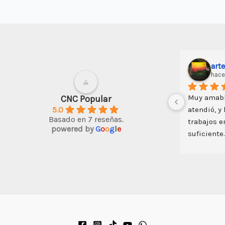
art
hace
Muy amabl
CNC Popular
5.0
atendió, y
Basado en 7 reseñas.
trabajos e
powered by
G
o
o
g
l
e
suficiente