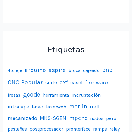
Etiquetas
aspire
cnc
arduino
4to eje
broca
cajeado
CNC Popular
dxf
firmware
corte
easel
gcode
incrustación
fresas
herramienta
marlin
inkscape
laser
laserweb
mdf
mpcnc
mecanizado
MKS-SGEN
peru
nodos
pestañas
postprocesador
pronterface
ramps
relay