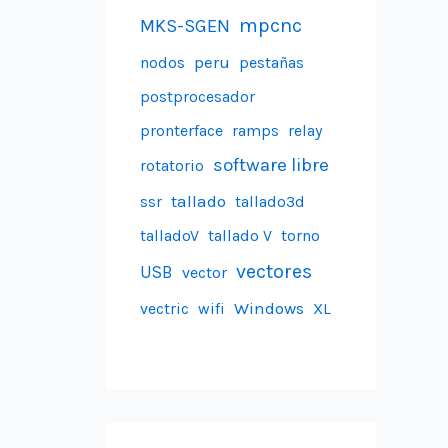
mpcnc
MKS-SGEN
peru
nodos
pestañas
postprocesador
pronterface
ramps
relay
software libre
rotatorio
tallado
ssr
tallado3d
talladoV
tallado V
torno
vectores
USB
vector
Windows
vectric
wifi
XL