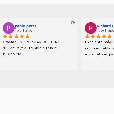
kristhian Edson Machuca Tito
hace 3 años
que me 
excelente máquina CNC, me ha 
ara mis 
permitido una mayor productividad de 
es más que 
los trabajos en madera y bambú  que 
realizo; además  su versatilidad es  
importante porque permite grabar y 
rutear. además resalto la creatividad 
peruana para la producción del equipo, 
la capacitación y predisposición del 
proveedor (Rodrigo)  y el acceso a 
repuestos que se pudiera requerir en 
el futuro. 100 % recomendado.