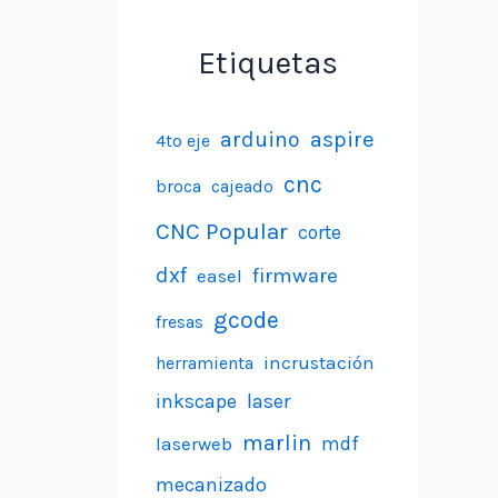
Etiquetas
aspire
arduino
4to eje
cnc
broca
cajeado
CNC Popular
corte
dxf
firmware
easel
gcode
fresas
incrustación
herramienta
inkscape
laser
marlin
laserweb
mdf
mecanizado