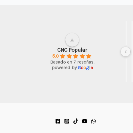
arte urbano
hace 3 años
Muy amable la persona 
CNC Popular
5.0
atendió, y la máquina p
Basado en 7 reseñas.
trabajos en decoración 
powered by
G
o
o
g
l
e
suficiente.