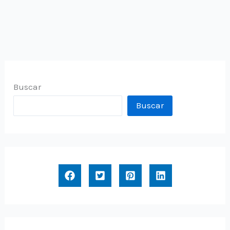
aspire
Buscar
Buscar