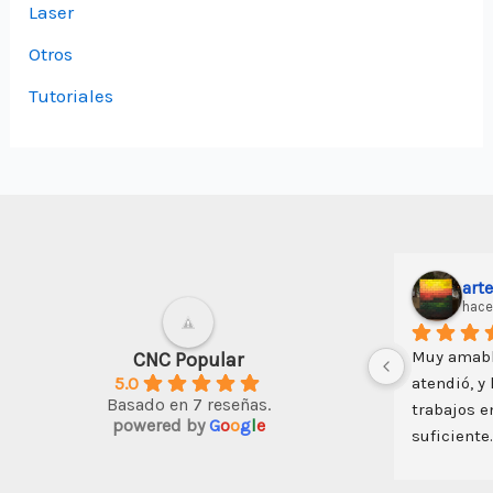
Laser
Otros
Tutoriales
ito
Darwin Soto
hace 3 años
Un buen inicio en el CNC; algo de 
Graci
CNC Popular
5.0
 de 
ingenio y todo es posible con esta 
SERVI
Basado en 7 reseñas.
ue 
máquina
DISTAN
powered by
G
o
o
g
l
e
 
y 
ad 