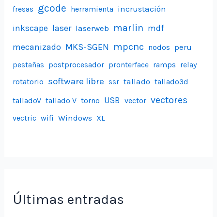
gcode
incrustación
fresas
herramienta
marlin
inkscape
laser
laserweb
mdf
mpcnc
mecanizado
MKS-SGEN
peru
nodos
pestañas
postprocesador
pronterface
ramps
relay
software libre
tallado
rotatorio
ssr
tallado3d
vectores
USB
talladoV
tallado V
torno
vector
Windows
vectric
wifi
XL
Últimas entradas