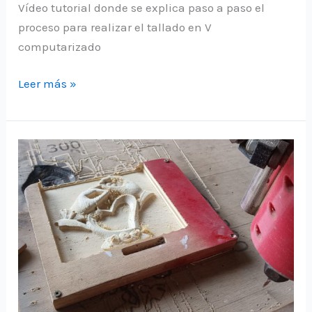
Vídeo tutorial donde se explica paso a paso el
proceso para realizar el tallado en V
computarizado
Tutorial
Leer más »
para
tallado
en
V
con
aspire