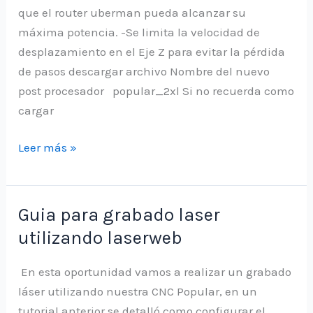
que el router uberman pueda alcanzar su
máxima potencia. -Se limita la velocidad de
desplazamiento en el Eje Z para evitar la pérdida
de pasos descargar archivo Nombre del nuevo
post procesador popular_2xl Si no recuerda como
cargar
Nuevo
Leer más »
archivo
de
postprocesado
Guia para grabado laser
para
utilizando laserweb
CNC
Popular
En esta oportunidad vamos a realizar un grabado
XL
láser utilizando nuestra CNC Popular, en un
tutorial anterior se detalló como configurar el