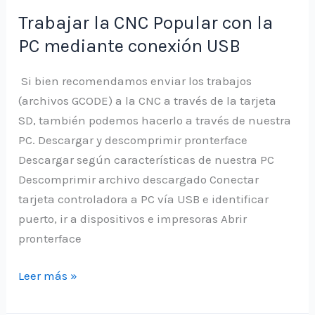
trabajo
Trabajar la CNC Popular con la
fuera
PC mediante conexión USB
del
material
Si bien recomendamos enviar los trabajos
(archivos GCODE) a la CNC a través de la tarjeta
SD, también podemos hacerlo a través de nuestra
PC. Descargar y descomprimir pronterface
Descargar según características de nuestra PC
Descomprimir archivo descargado Conectar
tarjeta controladora a PC vía USB e identificar
puerto, ir a dispositivos e impresoras Abrir
pronterface
Trabajar
Leer más »
la
CNC