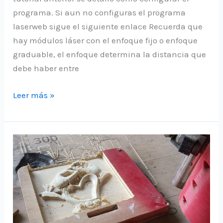
programa. Si aun no configuras el programa
laserweb sigue el siguiente enlace Recuerda que
hay módulos láser con el enfoque fijo o enfoque
graduable, el enfoque determina la distancia que
debe haber entre
Guia
Leer más »
para
grabado
laser
utilizando
laserweb