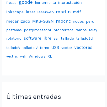
gcode
incrustación
fresas
herramienta
marlin
inkscape
laser
laserweb
mdf
mpcnc
mecanizado
MKS-SGEN
peru
nodos
pestañas
postprocesador
pronterface
ramps
relay
software libre
tallado
rotatorio
ssr
tallado3d
vectores
USB
talladoV
tallado V
torno
vector
Windows
vectric
wifi
XL
Últimas entradas