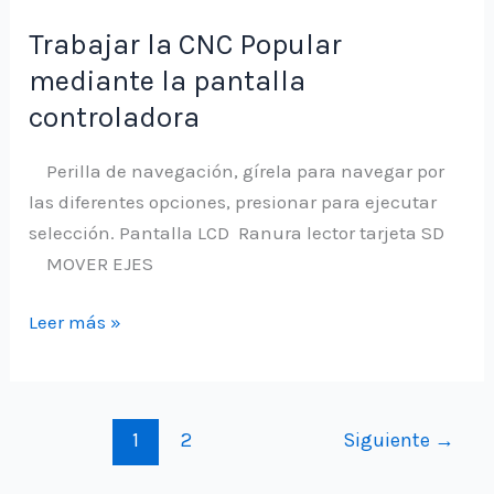
Popular
Trabajar la CNC Popular
con
mediante la pantalla
la
controladora
PC
mediante
Perilla de navegación, gírela para navegar por
conexión
las diferentes opciones, presionar para ejecutar
USB
selección. Pantalla LCD Ranura lector tarjeta SD
MOVER EJES
Trabajar
Leer más »
la
CNC
Popular
1
2
Siguiente
→
mediante
la