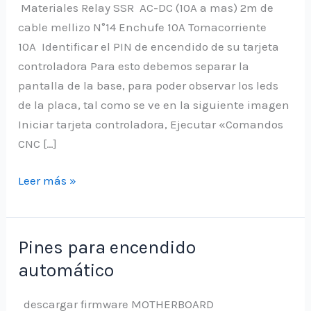
Materiales Relay SSR AC-DC (10A a mas) 2m de
cable mellizo N°14 Enchufe 10A Tomacorriente
10A Identificar el PIN de encendido de su tarjeta
controladora Para esto debemos separar la
pantalla de la base, para poder observar los leds
de la placa, tal como se ve en la siguiente imagen
Iniciar tarjeta controladora, Ejecutar «Comandos
CNC […]
Encendido
Leer más »
y
apagado
automático
Pines para encendido
en
automático
CNC
Popular
descargar firmware MOTHERBOARD