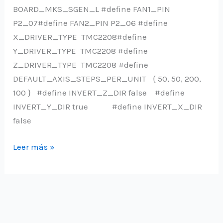
BOARD_MKS_SGEN_L #define FAN1_PIN
P2_07#define FAN2_PIN P2_06 #define
X_DRIVER_TYPE TMC2208#define
Y_DRIVER_TYPE TMC2208 #define
Z_DRIVER_TYPE TMC2208 #define
DEFAULT_AXIS_STEPS_PER_UNIT { 50, 50, 200,
100 } #define INVERT_Z_DIR false #define
INVERT_Y_DIR true #define INVERT_X_DIR
false
Pines
Leer más »
para
encendido
automático