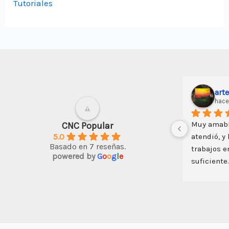
Tutoriales
art
hace
Muy amabl
CNC Popular
5.0
atendió, y
Basado en 7 reseñas.
trabajos e
powered by
G
o
o
g
l
e
suficiente