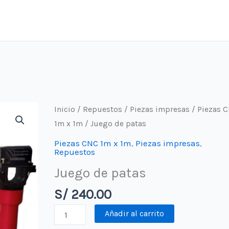
Inicio
/
Repuestos
/
Piezas impresas
/
Piezas 
1m x 1m
/ Juego de patas
Piezas CNC 1m x 1m
,
Piezas impresas
,
Repuestos
Juego de patas
S/
240.00
Juego
Añadir al carrito
de