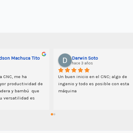
Edson Machuca Tito
Darwin Soto
hace 3 años
a CNC, me ha 
Un buen inicio en el CNC; algo de 
or productividad de 
ingenio y todo es posible con esta 
adera y bambú  que 
máquina
 versatilidad es  
 permite grabar y 
alto la creatividad 
oducción del equipo, 
predisposición del 