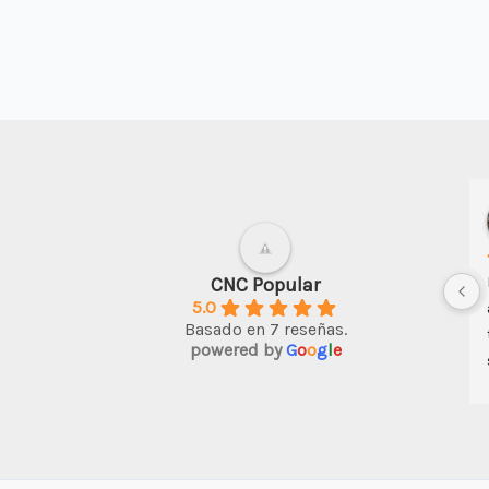
CNC Popular
5.0
Basado en 7 reseñas.
powered by
G
o
o
g
l
e