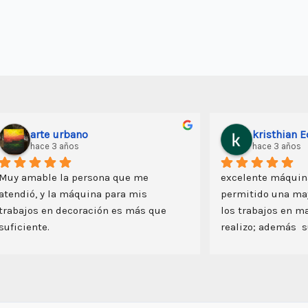
Las
Las
opciones
opciones
se
se
pueden
pueden
elegir
elegir
en
en
la
la
arte urbano
kristhian 
página
página
hace 3 años
hace 3 años
de
de
Muy amable la persona que me 
excelente máquin
producto
producto
atendió, y la máquina para mis 
permitido una may
trabajos en decoración es más que 
los trabajos en m
suficiente.
realizo; además  su
importante porque
rutear. además res
peruana para la pr
la capacitación y 