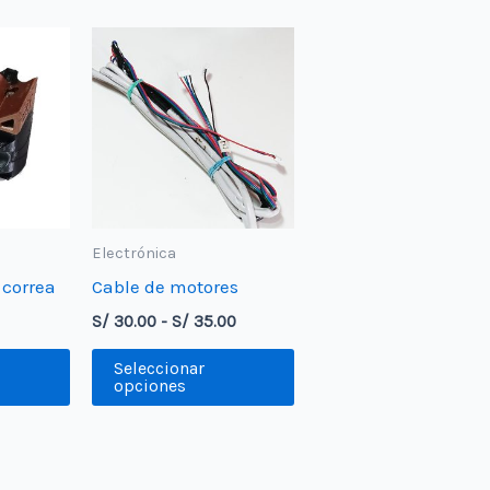
Electrónica
 correa
Cable de motores
Rango
S/
30.00
-
S/
35.00
de
Este
Este
precios:
Seleccionar
desde
producto
producto
opciones
S/ 30.00
tiene
tiene
hasta
S/ 35.00
múltiples
múltiples
variantes.
variantes.