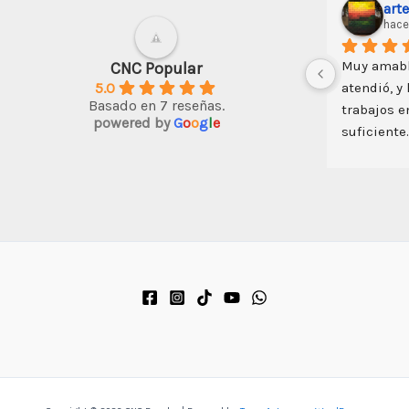
art
hace
Muy amabl
CNC Popular
5.0
atendió, y
Basado en 7 reseñas.
trabajos e
powered by
G
o
o
g
l
e
suficiente