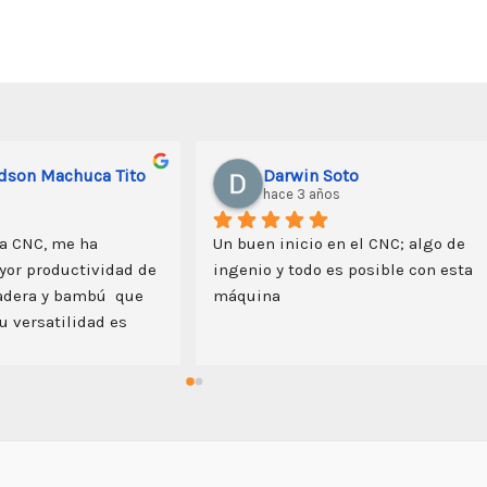
Edson Machuca Tito
Darwin Soto
hace 3 años
a CNC, me ha 
Un buen inicio en el CNC; algo de 
or productividad de 
ingenio y todo es posible con esta 
adera y bambú  que 
máquina
 versatilidad es  
 permite grabar y 
alto la creatividad 
oducción del equipo, 
predisposición del 
)  y el acceso a 
udiera requerir en 