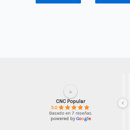
chuca Tito
Darwin Soto
hace 3 años
e ha 
Un buen inicio en el CNC; algo de 
CNC Popular
5.0
ctividad de 
ingenio y todo es posible con esta 
Basado en 7 reseñas.
bambú  que 
máquina
powered by
G
o
o
g
l
e
idad es  
 grabar y 