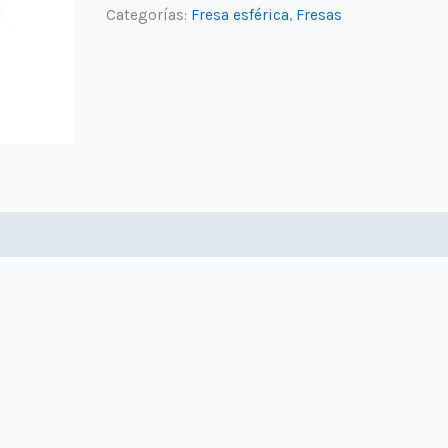
r=1.0mm
Categorías:
Fresa esférica
,
Fresas
cantidad
loraciones (0)