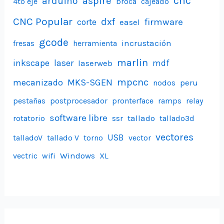
aspire
cnc
arduino
4to eje
broca
cajeado
CNC Popular
dxf
firmware
corte
easel
gcode
incrustación
fresas
herramienta
marlin
inkscape
laser
laserweb
mdf
mpcnc
mecanizado
MKS-SGEN
peru
nodos
pestañas
postprocesador
pronterface
ramps
relay
software libre
tallado
rotatorio
ssr
tallado3d
vectores
USB
talladoV
tallado V
torno
vector
Windows
vectric
wifi
XL