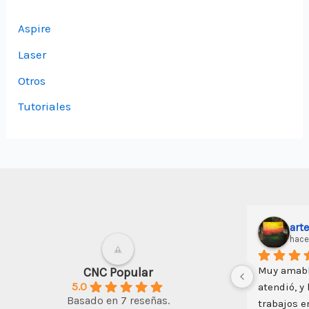
Aspire
Laser
Otros
Tutoriales
art
hace
Muy amabl
CNC Popular
5.0
atendió, y
Basado en 7 reseñas.
trabajos e