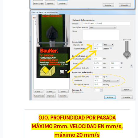
OJO. PROFUNDIDAD POR PASADA
MÁXIMO 2mm. VELOCIDAD EN mm/s,
máximo 20 mm/s