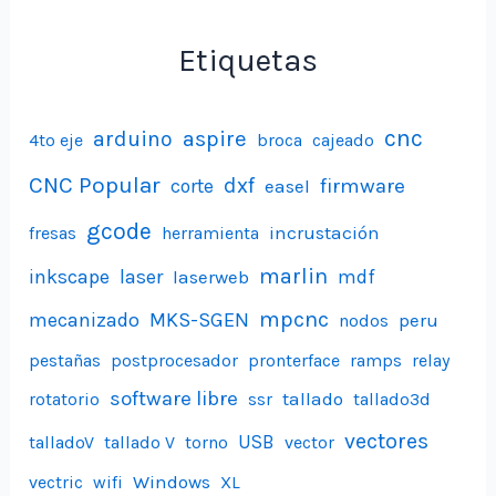
Etiquetas
aspire
cnc
arduino
4to eje
broca
cajeado
CNC Popular
dxf
firmware
corte
easel
gcode
incrustación
fresas
herramienta
marlin
inkscape
laser
laserweb
mdf
mpcnc
mecanizado
MKS-SGEN
peru
nodos
pestañas
postprocesador
pronterface
ramps
relay
software libre
tallado
rotatorio
ssr
tallado3d
vectores
USB
talladoV
tallado V
torno
vector
Windows
vectric
wifi
XL