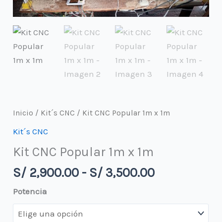
Inicio
/
Kit´s CNC
/ Kit CNC Popular 1m x 1m
Kit´s CNC
Kit CNC Popular 1m x 1m
Rango
S/
2,900.00
-
S/
3,500.00
de
Potencia
precios:
desde