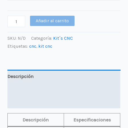
S/ 2,900.00
hasta
S/ 3,500.00
Kit
Añadir al carrito
CNC
Popular
SKU:
N/D
Categoría:
Kit´s CNC
1m
Etiquetas:
cnc
,
kit cnc
x
1m
cantidad
Descripción
Información adicional
Valoraciones (0)
Descripción
Especificaciones