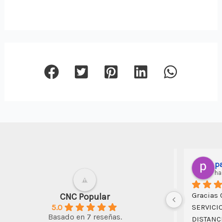
art
hace
Muy amabl
CNC Popular
5.0
atendió, y
Basado en 7 reseñas.
trabajos e