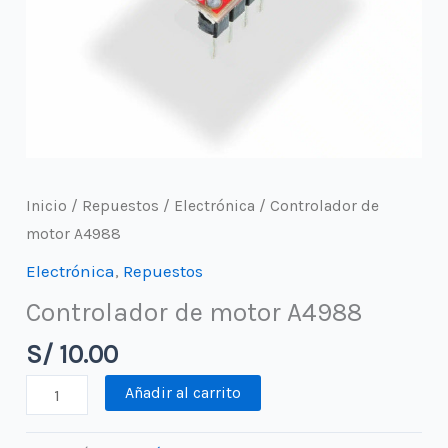
Inicio
/
Repuestos
/
Electrónica
/ Controlador de
motor A4988
Electrónica
,
Repuestos
Controlador de motor A4988
S/
10.00
Controlador
Añadir al carrito
de
motor