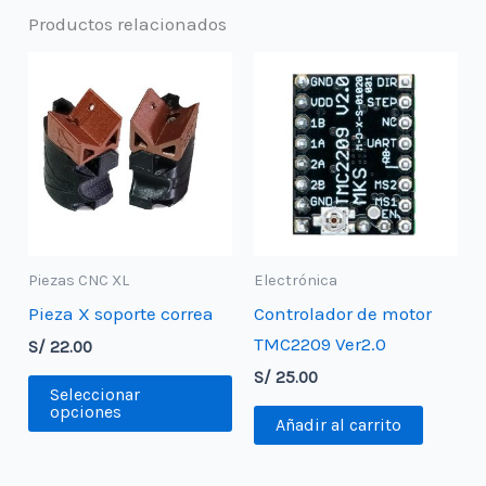
Productos relacionados
Piezas CNC XL
Electrónica
Pieza X soporte correa
Controlador de motor
TMC2209 Ver2.0
S/
22.00
S/
25.00
Este
Seleccionar
producto
opciones
Añadir al carrito
tiene
múltiples