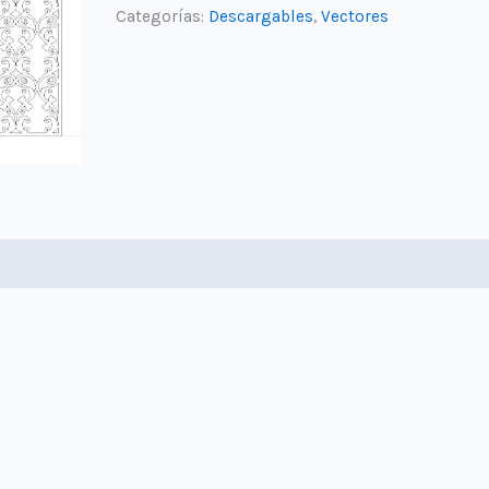
decorativos
Categorías:
Descargables
,
Vectores
2_9_16
cantidad