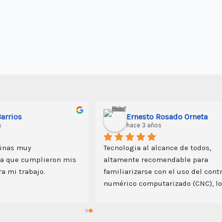
arrios
Ernesto Rosado Orneta
s
hace 3 años
inas muy 
Tecnologia al alcance de todos, 
a que cumplieron mis 
altamente recomendable para 
a mi trabajo.
familiarizarse con el uso del contr
numérico computarizado (CNC), lo
importante el servicio postventa y
conocer a mas personas que 
desarrollan estos trabajos.