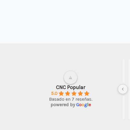
chuca Tito
Darwin Soto
hace 3 años
e ha 
Un buen inicio en el CNC; algo de 
CNC Popular
5.0
ctividad de 
ingenio y todo es posible con esta 
Basado en 7 reseñas.
bambú  que 
máquina
powered by
G
o
o
g
l
e
idad es  
 grabar y 
reatividad 
 del equipo, 