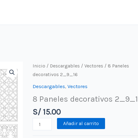
Inicio
/
Descargables
/
Vectores
/ 8 Paneles
decorativos 2_9_16
Descargables
,
Vectores
8 Paneles decorativos 2_9_
S/
15.00
8
Añadir al carrito
Paneles