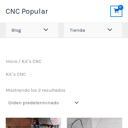
Ir
CNC Popular
al
contenido
Blog
Tienda
Inicio
/ Kit´s CNC
Kit´s CNC
Mostrando los 2 resultados