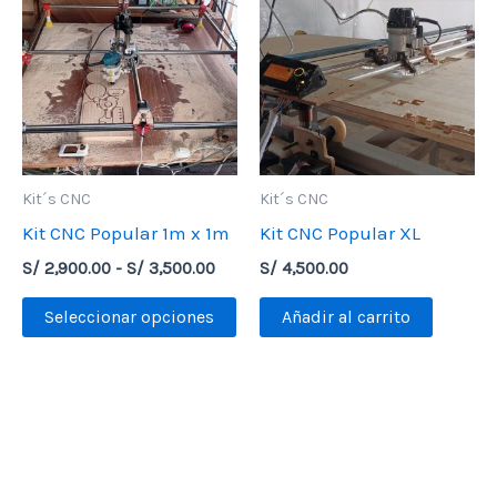
Kit´s CNC
Kit´s CNC
Kit CNC Popular 1m x 1m
Kit CNC Popular XL
Rango
S/
2,900.00
-
S/
3,500.00
S/
4,500.00
de
Este
precios:
Seleccionar opciones
Añadir al carrito
desde
producto
S/ 2,900.00
tiene
hasta
S/ 3,500.00
múltiples
variantes.
Las
opciones